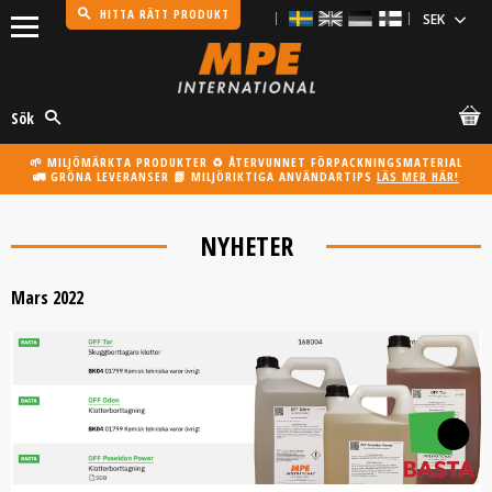
HITTA RÄTT PRODUKT
Meny
Sök
🌱 MILJÖMÄRKTA PRODUKTER ♻️ ÅTERVUNNET FÖRPACKNINGSMATERIAL
🚛 GRÖNA LEVERANSER 📗 MILJÖRIKTIGA ANVÄNDARTIPS
LÄS MER HÄR!
NYHETER
Mars 2022