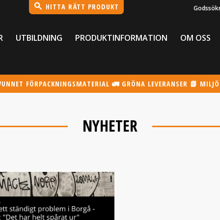
HITTA RÄTT PRODUKT
Godssök
R
UTBILDNING
PRODUKTINFORMATION
OM OSS
VUNNET FÖRPACKNINGSMATERIAL 🚛 GRÖNA LEVERANSER 📗 MILJ
NYHETER