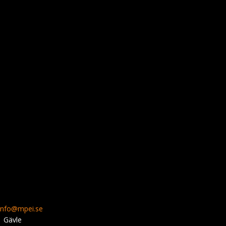
info@mpei.se
1 Gävle