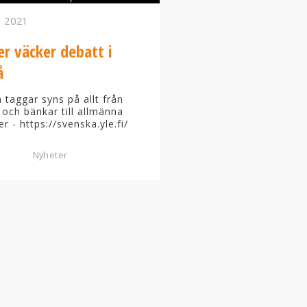
l 2021
er väcker debatt i
å
taggar syns på allt från
 och bänkar till allmänna
er - https://svenska.yle.fi/
Nyheter