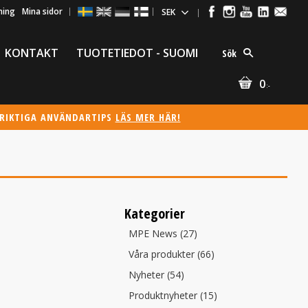
ning
Mina sidor
KONTAKT
TUOTETIEDOT - SUOMI
Sök
0
:-
ÖRIKTIGA ANVÄNDARTIPS
LÄS MER HÄR!
Kategorier
MPE News (27)
Våra produkter (66)
Nyheter (54)
Produktnyheter (15)