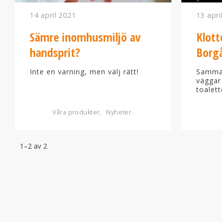
14 april 2021
13 apri
Sämre inomhusmiljö av
Klott
handsprit?
Borg
Inte en varning, men välj rätt!
Samma 
väggar
toalett
Våra produkter
Nyheter
1–
2
av
2