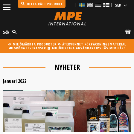
HITTA RÄTT PRODUKT
Meny
Sök
🌱 MILJÖMÄRKTA PRODUKTER ♻️ ÅTERVUNNET FÖRPACKNINGSMATERIAL
🚛 GRÖNA LEVERANSER 📗 MILJÖRIKTIGA ANVÄNDARTIPS
LÄS MER HÄR!
NYHETER
Januari 2022