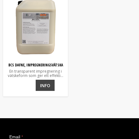
Dokumentation
Impregneringar uppfyller kraven enligt gällande ställda krav i följer
kraven i EN 15-04-2.
BCS Lives
och
BCS Byggver
är godkända av CBI.
BCS DAFNE, IMPREGNERINGSVÄTSKA
En transparent impregnering i
vätskeform som ger ett effektivt
skydd emot slagregn, klorider
och smuts. För mineraliska ytor
INFO
och betong.