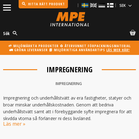
HITTA RÄTT PRODUKT
Meny
Sök
🌱 MILJÖMÄRKTA PRODUKTER ♻️ ÅTERVUNNET FÖRPACKNINGSMATERIAL
🚛 GRÖNA LEVERANSER 📗 MILJÖRIKTIGA ANVÄNDARTIPS
LÄS MER HÄR!
IMPREGNERING
IMPREGNERING
Impregnering och underhållstvätt av era fastigheter, statyer och
broar minskar underhållskostnaden. Genom att bedriva
underhållstvätt samt att i förebyggande syfte impregnera för att
skydda ytorna så förlänger ni dess livslängd.
Ett betongskydd som
BCS Byggver
är lämplig att applicera på
broar och andra betongkonstruktioner då den är en transparent