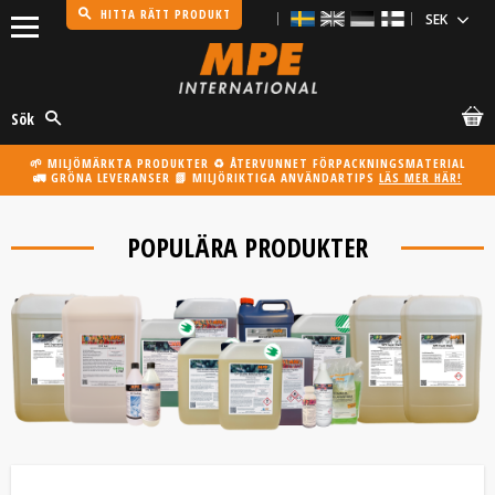
HITTA RÄTT PRODUKT
Meny
Sök
🌱 MILJÖMÄRKTA PRODUKTER ♻️ ÅTERVUNNET FÖRPACKNINGSMATERIAL
🚛 GRÖNA LEVERANSER 📗 MILJÖRIKTIGA ANVÄNDARTIPS
LÄS MER HÄR!
POPULÄRA PRODUKTER