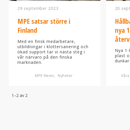
29 september 2023
20 sep
MPE satsar större i
Hållb
Finland
nya 1
återv
Med en finsk medarbetare,
utbildningar i klottersanering och
Nya 1-
ökad support tar vi nästa steg i
plast o
vår närvaro på den finska
dunkar
marknaden.
MPE News
Nyheter
Våra
1–
2
av
2