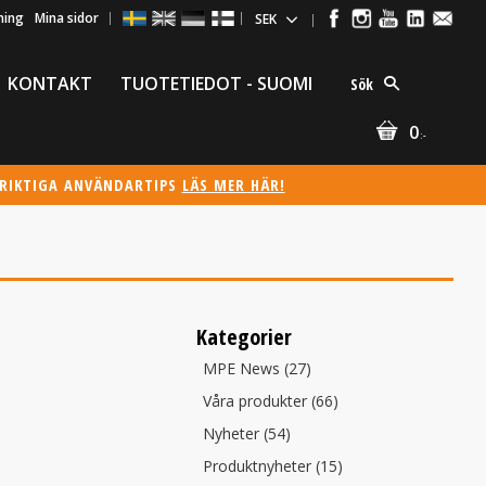
ning
Mina sidor
KONTAKT
TUOTETIEDOT - SUOMI
Sök
0
:-
ÖRIKTIGA ANVÄNDARTIPS
LÄS MER HÄR!
Kategorier
MPE News (27)
Våra produkter (66)
Nyheter (54)
Produktnyheter (15)