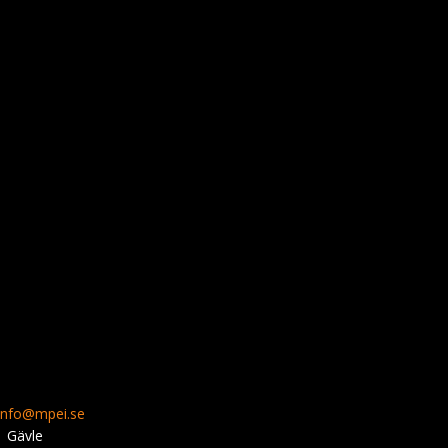
info@mpei.se
1 Gävle