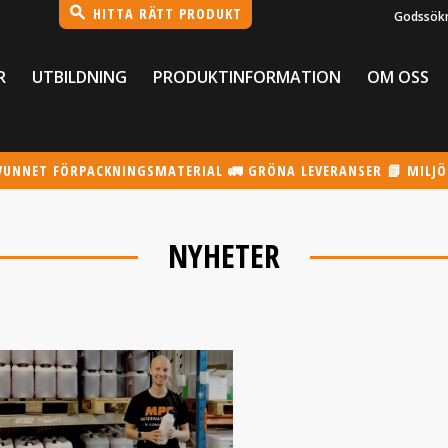
HITTA RÄTT PRODUKT
Godssök
R
UTBILDNING
PRODUKTINFORMATION
OM OSS
VUNNET FÖRPACKNINGSMATERIAL 🚛 GRÖNA LEVERANSER 📗 MILJ
NYHETER