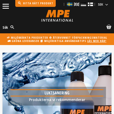
HITTA RÄTT PRODUKT
Meny
Sök
🌱 MILJÖMÄRKTA PRODUKTER ♻️ ÅTERVUNNET FÖRPACKNINGSMATERIAL
🚛 GRÖNA LEVERANSER 📗 MILJÖRIKTIGA ANVÄNDARTIPS
LÄS MER HÄR!
LUKTSANERING
Produkterna vi rekommenderar