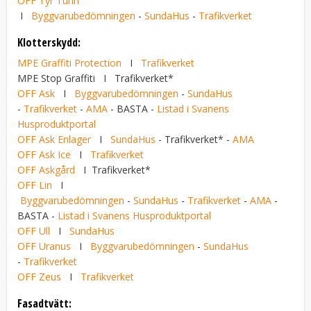
OFF Tyr Tunn
I
Byggvarubedömningen
-
SundaHus
-
Trafikverket
Klotterskydd:
MPE Graffiti Protection
I
Trafikverket
MPE Stop Graffiti
I
Trafikverket*
OFF Ask
I
Byggvarubedömningen
-
SundaHus
-
Trafikverket
-
AMA
- BASTA -
Listad i Svanens
Husproduktportal
OFF Ask Enlager
I
SundaHus
- Trafikverket* -
AMA
OFF Ask Ice
I
Trafikverket
OFF Askgård
I Trafikverket*
OFF Lin
I
Byggvarubedömningen
-
SundaHus
-
Trafikverket
-
AMA
-
BASTA -
Listad i Svanens Husproduktportal
OFF Ull
I
SundaHus
OFF Uranus
I
Byggvarubedömningen
-
SundaHus
-
Trafikverket
OFF Zeus
I
Trafikverket
Fasadtvätt: