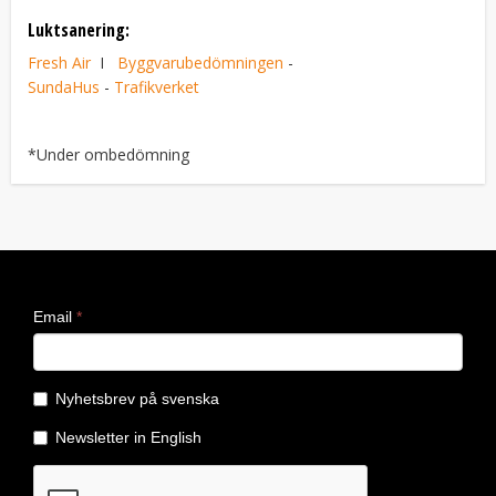
Luktsanering:
Fresh Air
I
Byggvarubedömningen
-
SundaHus
-
Trafikverket
*Under ombedömning