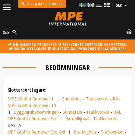
HITTA RÄTT PRODUKT
Meny
Sök
🌱 MILJÖMÄRKTA PRODUKTER ♻️ ÅTERVUNNET FÖRPACKNINGSMATERIAL
🚛 GRÖNA LEVERANSER 📗 MILJÖRIKTIGA ANVÄNDARTIPS
LÄS MER HÄR!
BEDÖMNINGAR
Klotterborttagare:
MPE Graffiti Remover 1
I
SundaHus
-
Trafikverket
-
RAL
MPE Graffiti Remover 10
I
Byggvarubedömningen
-
SundaHus
-
Trafikverket
-
RAL
OFF Graffiti Remover Eco
I
Bra Miljöval
-
Trafikverket
-
BASTA
OFF Graffiti Remover Eco Gel
I
Bra Miljöval
-
Trafikverket
-