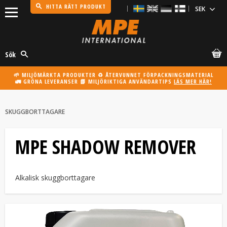
HITTA RÄTT PRODUKT
Meny
Sök
🌱 MILJÖMÄRKTA PRODUKTER ♻️ ÅTERVUNNET FÖRPACKNINGSMATERIAL
🚛 GRÖNA LEVERANSER 📗 MILJÖRIKTIGA ANVÄNDARTIPS
LÄS MER HÄR!
SKUGGBORTTAGARE
MPE SHADOW REMOVER
Alkalisk skuggborttagare