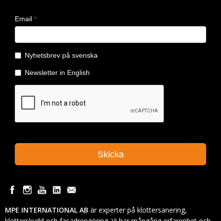
MPE INTERNATIONAL AB
är experter på klottersanering,
klotterskydd och fasadrengöring. Vi har mångårig erfarenhet och