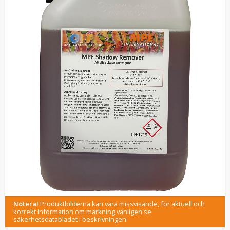
Notera!
Produktbilderna kan vara missvisande, för aktuell och
korrekt information om märkning vänligen se
säkerhetsdatabladet i beskrivningen.