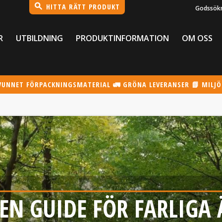
HITTA RÄTT PRODUKT
Godssök
R
UTBILDNING
PRODUKTINFORMATION
OM OSS
VUNNET FÖRPACKNINGSMATERIAL 🚛 GRÖNA LEVERANSER 📗 MILJ
 EN GUIDE FÖR FARLIG