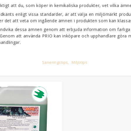
viktigt att du, som köper in kemikaliska produkter, vet vilka äm
dkänts enligt vissa standarder, är att välja en miljömärkt produ
ler det att veta om ingående ämnen i produkten som kan klassas
och undvika dessa ämnen genom att erbjuda information om farl
. Genom att använda PRIO kan inköpare och upphandlare göra me
handlingar.
Saneringstips
Miljötips