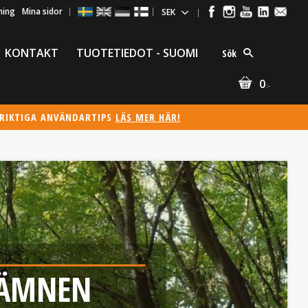
ning
Mina sidor
KONTAKT
TUOTETIEDOT - SUOMI
Sök
0
:-
ÖRIKTIGA ANVÄNDARTIPS
LÄS MER HÄR!
A ÄMNEN