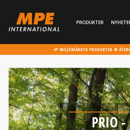
PRODUKTER
NYHETE
🌱 MILJÖMÄRKTA PRODUKTER ♻️ ÅTER
PRIO -