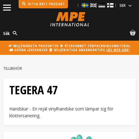
HITTA RÄTT PRODUKT
Meny
Sök
🌱 MILJÖMÄRKTA PRODUKTER ♻️ ÅTERVUNNET FÖRPACKNINGSMATERIAL
🚛 GRÖNA LEVERANSER 📗 MILJÖRIKTIGA ANVÄNDARTIPS
LÄS MER HÄR!
TILLBEHÖR
TEGERA 47
Handskar - En rejäl vinylhandske som lämpar sig för
klottersanering.