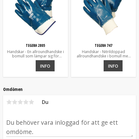
TEGERA 2805
TEGERA 747
Handskar - En allroundhandske i
Handskar - Nitrildoppad
bomull som lämpar sig för
allroundhandske i bomull med
klottersanering
mycket bra grepp.
INFO
INFO
Omdömen
Du