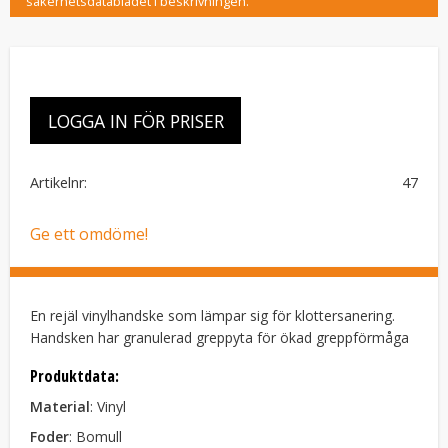
säkerhetsdatabladet i beskrivningen.
LOGGA IN FÖR PRISER
Artikelnr
47
Ge ett omdöme!
En rejäl vinylhandske som lämpar sig för klottersanering.
Handsken har granulerad greppyta för ökad greppförmåga
Produktdata:
Material
: Vinyl
Foder
: Bomull