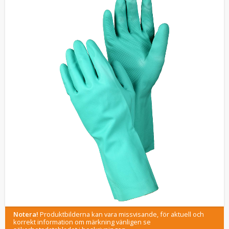
Notera!
Produktbilderna kan vara missvisande, för aktuell och
korrekt information om märkning vänligen se