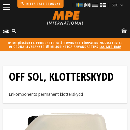
HITTA RÄTT PRODUKT
Meny
Sök
🌱 MILJÖMÄRKTA PRODUKTER ♻️ ÅTERVUNNET FÖRPACKNINGSMATERIAL
🚛 GRÖNA LEVERANSER 📗 MILJÖRIKTIGA ANVÄNDARTIPS
LÄS MER HÄR!
OFF SOL, KLOTTERSKYDD
Enkomponents permanent klotterskydd