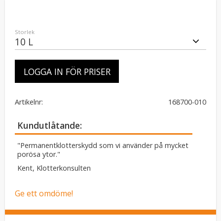
Storlek
LOGGA IN FÖR PRISER
Artikelnr
168700-010
Kundutlåtande
"Permanentklotterskydd som vi använder på mycket
porösa ytor."
Kent, Klotterkonsulten
Ge ett omdöme!