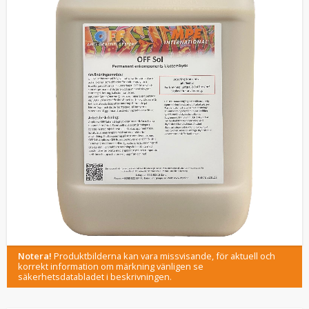
Notera!
Produktbilderna kan vara missvisande, för aktuell och
korrekt information om märkning vänligen se
säkerhetsdatabladet i beskrivningen.