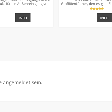
ukt für die Außenreinigung von
Graffitientferner, den es gibt. E
hrzeugen, Aluminium, Lack und
Spray und Tectyl.
den in Waschstraßen.
INFO
INFO