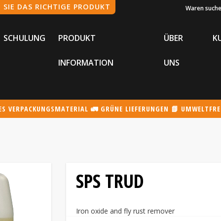
Waren such
SCHULUNG
PRODUKT
ÜBER
K
INFORMATION
UNS
TES VERPACKUNGSMATERIAL 🚛 GRÜNE LIEFERUNGEN 📗 UMWELTFR
SPS TRUD
Iron oxide and fly rust remover