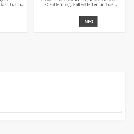
r löst Tusche,
Ölentfernung, Kaltentfetten und die
Reinigung von Industriemaschinen und -
böden.
INFO