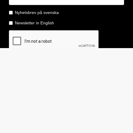
MPE INTERNATIONAL AB
sind Experten für Graffiti-Entfernung,
Graffiti-Schutz und Fassadenreinigung. Wir besitzen viele Jahre
Erfahrung und das Wissen über Chemikalien für die Graffiti-
Entfernung, die Fassadenreinigung und den Schutz von Gebäuden