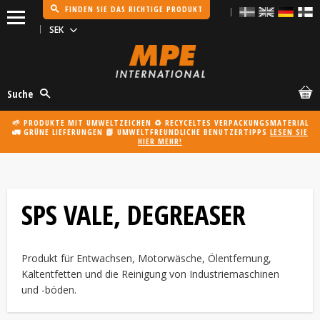
FINDEN SIE DAS RICHTIGE PRODUKT
Menü
Suche
🌱 PRODUKTE MIT UMWELTZEICHEN ♻️ RECYCELTES VERPACKUNGSMATERIAL
🚛 GRÜNE LIEFERUNGEN 📗 UMWELTFREUNDLICHE BENUTZERTIPPS
LESEN SIE
HIER MEHR!
SPS VALE, DEGREASER
Produkt für Entwachsen, Motorwäsche, Ölentfernung,
Kaltentfetten und die Reinigung von Industriemaschinen
und -böden.