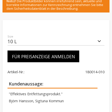
Notiz!
Die Produktbilder können irreführend sein, aktuelle und
korrekte Informationen zur Kennzeichnung entnehmen Sie bitte
dem Sicherheitsdatenblatt in der Beschreibung.
Size
FÜR PREISANZEIGE ANMELDEN
Artikel-Nr.
180014-010
Kundenaussage
"Effektives Entfettungsprodukt."
Björn Hansson, Sigtuna Kommun