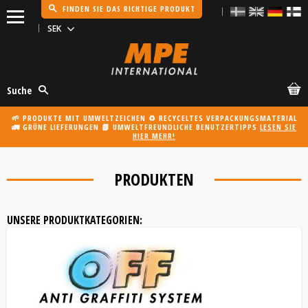
FINDEN SIE DAS RICHTIGE PRODUKT
Menü
Suche
🌱 PRODUKTE MIT UMWELTZEICHEN ♻️ RECYCELTES VERPACKUNGSMATERIAL
🚛 GRÜNE LIEFERUNGEN 📗 UMWELTFREUNDLICHE BENUTZERTIPPS
LESEN SIE
HIER MEHR!
PRODUKTEN
UNSERE PRODUKTKATEGORIEN: