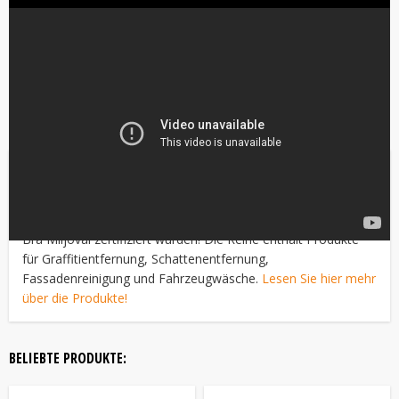
Die Produktreihe
GreenLine
versammelt unsere
umweltfreundlichsten Produkte, die zum Beispiel mit dem
Nordischen Umweltzeichen Svanen gekennzeichnet oder von
Bra Miljöval zertifiziert wurden! Die Reihe enthält Produkte
für Graffitientfernung, Schattenentfernung,
Fassadenreinigung und Fahrzeugwäsche.
Lesen Sie hier mehr
über die Produkte!
BELIEBTE PRODUKTE: