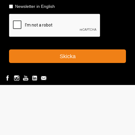
MPE INTERNATIONAL AB
är experter på klottersanering,
klotterskydd och fasadrengöring. Vi har mångårig erfarenhet och
kunskap av kemikalier för klottersanering, fasadtvätt och skydd av
byggnader och infrastruktur.
Telefon:
08- 522 99 44 0
E-post:
info@mpei.se
Adress: Utmarksvägen 23, 802 91 Gävle