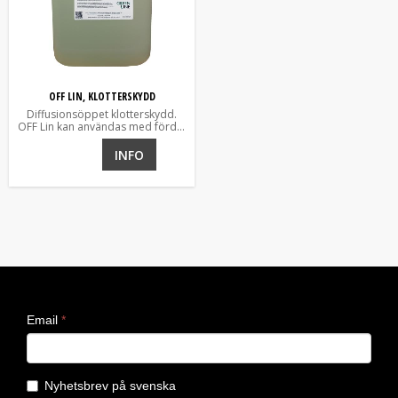
OFF LIN, KLOTTERSKYDD
Diffusionsöppet klotterskydd.
OFF Lin kan användas med fördel
användas på porösa utom- och
inomhusytor.
INFO