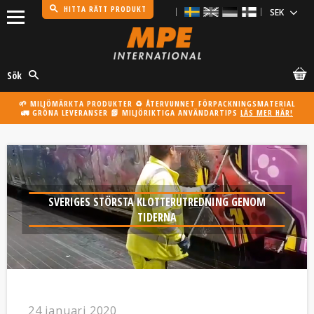
HITTA RÄTT PRODUKT
Meny
Sök
🌱 MILJÖMÄRKTA PRODUKTER ♻️ ÅTERVUNNET FÖRPACKNINGSMATERIAL
🚛 GRÖNA LEVERANSER 📗 MILJÖRIKTIGA ANVÄNDARTIPS
LÄS MER HÄR!
SVERIGES STÖRSTA KLOTTERUTREDNING GENOM
TIDERNA
24 januari 2020