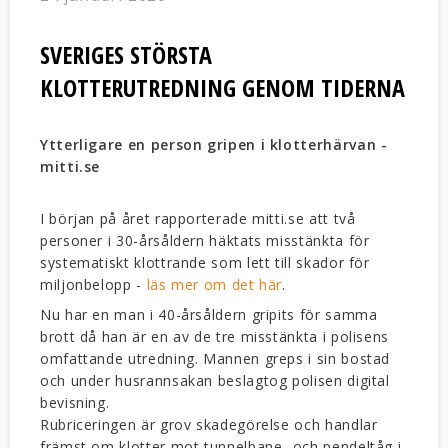
SVERIGES STÖRSTA
KLOTTERUTREDNING GENOM TIDERNA
Ytterligare en person gripen i klotterhärvan -
mitti.se
I början på året rapporterade mitti.se att två
personer i 30-årsåldern häktats misstänkta för
systematiskt klottrande som lett till skador för
miljonbelopp -
läs mer om det här
.
Nu har en man i 40-årsåldern gripits för samma
brott då han är en av de tre misstänkta i polisens
omfattande utredning. Mannen greps i sin bostad
och under husrannsakan beslagtog polisen digital
bevisning.
Rubriceringen är grov skadegörelse och handlar
främst om klotter mot tunnelbane- och pendeltåg i