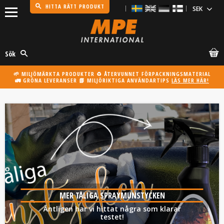
HITTA RÄTT PRODUKT
Meny
Sök
🌱 MILJÖMÄRKTA PRODUKTER ♻️ ÅTERVUNNET FÖRPACKNINGSMATERIAL
🚛 GRÖNA LEVERANSER 📗 MILJÖRIKTIGA ANVÄNDARTIPS
LÄS MER HÄR!
MER TÅLIGA SPRAYMUNSTYCKEN
Äntligen har vi hittat några som klarar
testet!