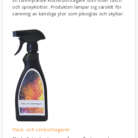
En tunnflytande klotterborttagare som löser tusch
och sprayklotter. Produkten lämpar sig särskilt för
sanering av känsliga ytor som plexiglas och skyltar.
Fläck- och Limborttagaren