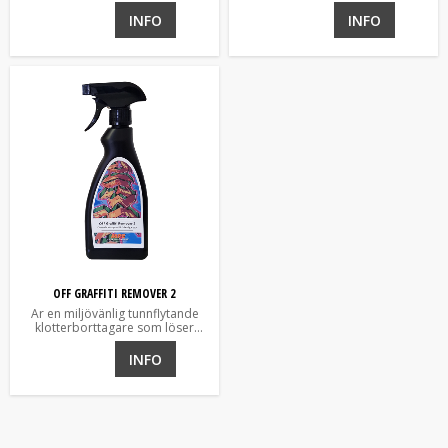
på allt ifrån textilier till målade
ytor
INFO
INFO
OFF GRAFFITI REMOVER 2
Är en miljövänlig tunnflytande
klotterborttagare som löser
tusch och sprayklotter.
INFO