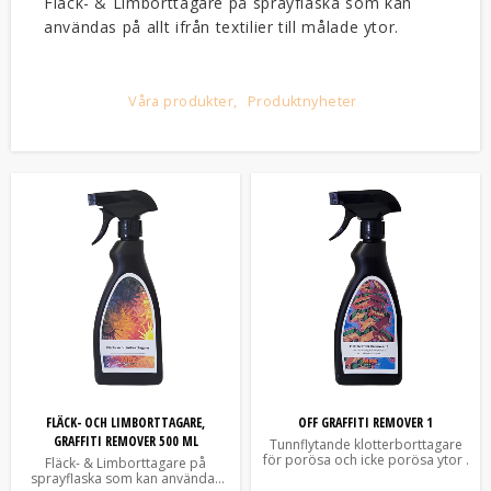
Fläck- & Limborttagare på sprayflaska som kan
användas på allt ifrån textilier till målade ytor.
Våra produkter
Produktnyheter
FLÄCK- OCH LIMBORTTAGARE,
OFF GRAFFITI REMOVER 1
GRAFFITI REMOVER 500 ML
Tunnflytande klotterborttagare
för porösa och icke porösa ytor .
Fläck- & Limborttagare på
sprayflaska som kan användas