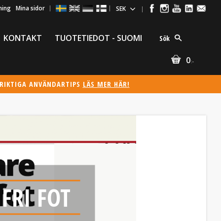
ning
Mina sidor
KONTAKT
TUOTETIEDOT - SUOMI
Sök
0
:-
ÖRIKTIGA ANVÄNDARTIPS
LÄS MER HÄR!
FRI FOT