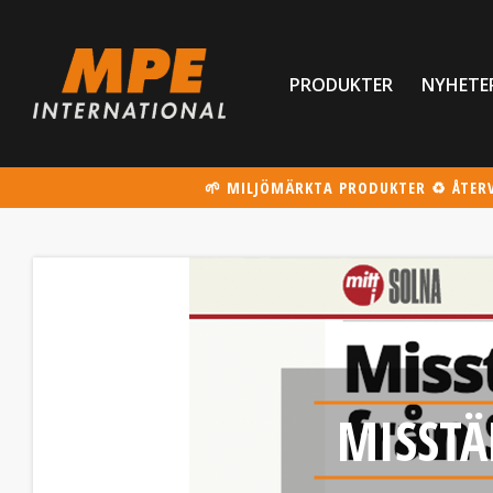
PRODUKTER
NYHETE
🌱 MILJÖMÄRKTA PRODUKTER ♻️ ÅTER
MISSTÄ