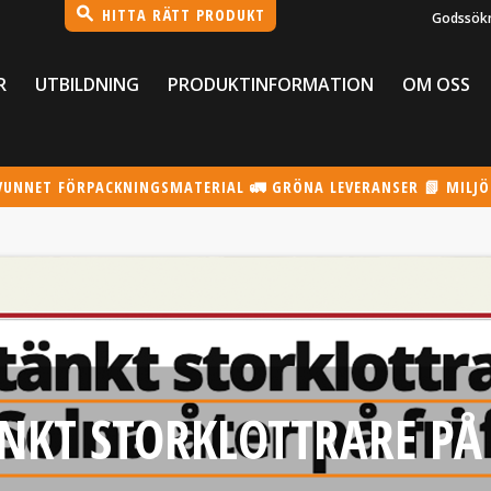
HITTA RÄTT PRODUKT
Godssök
R
UTBILDNING
PRODUKTINFORMATION
OM OSS
VUNNET FÖRPACKNINGSMATERIAL 🚛 GRÖNA LEVERANSER 📗 MILJ
NKT STORKLOTTRARE PÅ 