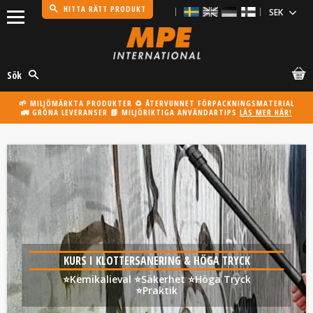
HITTA RÄTT PRODUKT
Meny
Sök
🌱 MILJÖMÄRKTA PRODUKTER ♻️ ÅTERVUNNET FÖRPACKNINGSMATERIAL
🚛 GRÖNA LEVERANSER 📗 MILJÖRIKTIGA ANVÄNDARTIPS
LÄS MER HÄR!
KURS I KLOTTERSANERING & HÖGA TRYCK
⭐️Kemikalieval ⭐️Säkerhet ⭐️Höga Tryck
⭐️Praktik