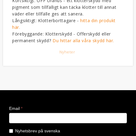
Kortsiktigt: OFF Uranus - ett klotterskydd med
pigment som tillfälligt kan täcka klotter till annat
väder eller tillfälle ges att sanera.
Långsiktigt: Klotterborttagare -
hitta din produkt
här.
Förebyggande: Klotterskydd - Offerskydd eller
permanent skydd?
Du hittar alla våra skydd här.
Nyheter