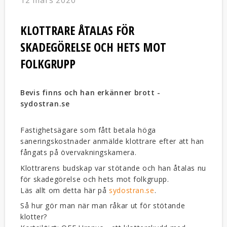
12 mars 2020
KLOTTRARE ÅTALAS FÖR
SKADEGÖRELSE OCH HETS MOT
FOLKGRUPP
Bevis finns och han erkänner brott -
sydostran.se
Fastighetsägare som fått betala höga
saneringskostnader anmälde klottrare efter att han
fångats på övervakningskamera.
Klottrarens budskap var stötande och han åtalas nu
för skadegörelse och hets mot folkgrupp.
Läs allt om detta här på
sydostran.se
.
Så hur gör man när man råkar ut för stötande
klotter?