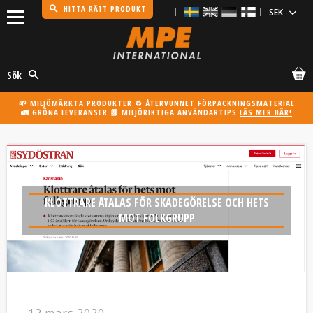
HITTA RÄTT PRODUKT
Meny
Sök
🌱 MILJÖMÄRKTA PRODUKTER ♻️ ÅTERVUNNET FÖRPACKNINGSMATERIAL
🚛 GRÖNA LEVERANSER 📗 MILJÖRIKTIGA ANVÄNDARTIPS
LÄS MER HÄR!
KLOTTRARE ÅTALAS FÖR SKADEGÖRELSE OCH HETS
MOT FOLKGRUPP