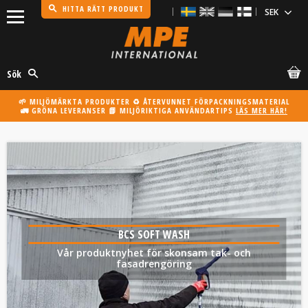
HITTA RÄTT PRODUKT
Meny
Sök
🌱 MILJÖMÄRKTA PRODUKTER ♻️ ÅTERVUNNET FÖRPACKNINGSMATERIAL
🚛 GRÖNA LEVERANSER 📗 MILJÖRIKTIGA ANVÄNDARTIPS
LÄS MER HÄR!
BCS SOFT WASH
Vår produktnyhet för skonsam tak- och
fasadrengöring