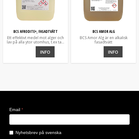
BCS AFRODITE+, FASADTVÄTT
BCS AMOR ALG
Ett effektivt medel mot alger och
BCS Amor Alg är en alkalisk
lav på alla ytor utomhus, t.ex tak,
fasadtvätt
fasader och mar
INFO
INFO