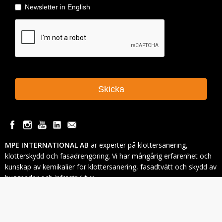
MPE INTERNATIONAL AB
är experter på klottersanering,
klotterskydd och fasadrengöring. Vi har mångårig erfarenhet och
kunskap av kemikalier för klottersanering, fasadtvätt och skydd av
byggnader och infrastruktur.
Telefon:
08- 522 99 44 0
E-post:
info@mpei.se
Adress: Utmarksvägen 23, 802 91 Gävle