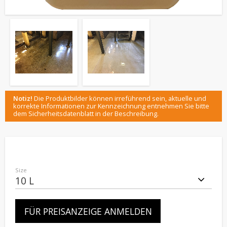
Notiz!
Die Produktbilder können irreführend sein, aktuelle und
korrekte Informationen zur Kennzeichnung entnehmen Sie bitte
dem Sicherheitsdatenblatt in der Beschreibung.
Size
FÜR PREISANZEIGE ANMELDEN