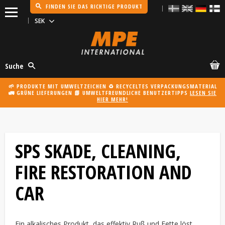
FINDEN SIE DAS RICHTIGE PRODUKT
Menü
Suche
🌱 PRODUKTE MIT UMWELTZEICHEN ♻️ RECYCELTES VERPACKUNGSMATERIAL
🚛 GRÜNE LIEFERUNGEN 📗 UMWELTFREUNDLICHE BENUTZERTIPPS
LESEN SIE
HIER MEHR!
SPS SKADE, CLEANING,
FIRE RESTORATION AND
CAR
Ein alkalisches Produkt, das effektiv Ruß und Fette löst