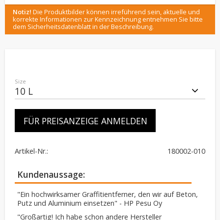
Notiz!
Die Produktbilder können irreführend sein, aktuelle und
korrekte Informationen zur Kennzeichnung entnehmen Sie bitte
dem Sicherheitsdatenblatt in der Beschreibung.
Size
FÜR PREISANZEIGE ANMELDEN
Artikel-Nr.
180002-010
Kundenaussage
"Ein hochwirksamer Graffitientferner, den wir auf Beton,
Putz und Aluminium einsetzen" - HP Pesu Oy
"Großartig! Ich habe schon andere Hersteller