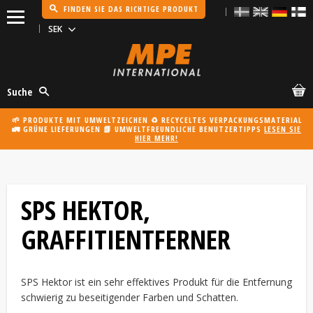
FINDEN SIE DAS RICHTIGE PRODUKT
Menü
Suche
🌱 PRODUKTE MIT UMWELTZEICHEN ♻️ RECYCELTES VERPACKUNGSMATERIAL
🚛 GRÜNE LIEFERUNGEN 📗 UMWELTFREUNDLICHE BENUTZERTIPPS
LESEN SIE
HIER MEHR!
SPS HEKTOR,
GRAFFITIENTFERNER
SPS Hektor ist ein sehr effektives Produkt für die Entfernung
schwierig zu beseitigender Farben und Schatten.