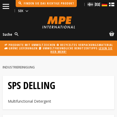
FINDEN SIE DAS RICHTIGE PRODUKT
Menü
Suche
🌱 PRODUKTE MIT UMWELTZEICHEN ♻️ RECYCELTES VERPACKUNGSMATERIAL
🚛 GRÜNE LIEFERUNGEN 📗 UMWELTFREUNDLICHE BENUTZERTIPPS
LESEN SIE
HIER MEHR!
INDUSTRIEREINIGUNG
SPS DELLING
Multifunctional Detergent