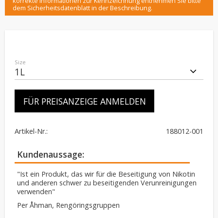
korrekte Informationen zur Kennzeichnung entnehmen Sie bitte
dem Sicherheitsdatenblatt in der Beschreibung.
Size
FÜR PREISANZEIGE ANMELDEN
Artikel-Nr.
188012-001
Kundenaussage
"Ist ein Produkt, das wir für die Beseitigung von Nikotin
und anderen schwer zu beseitigenden Verunreinigungen
verwenden"
Per Åhman, Rengöringsgruppen