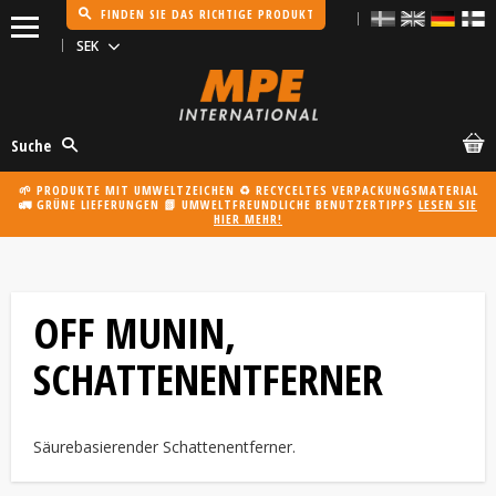
FINDEN SIE DAS RICHTIGE PRODUKT
Menü
Suche
🌱 PRODUKTE MIT UMWELTZEICHEN ♻️ RECYCELTES VERPACKUNGSMATERIAL
🚛 GRÜNE LIEFERUNGEN 📗 UMWELTFREUNDLICHE BENUTZERTIPPS
LESEN SIE
HIER MEHR!
OFF MUNIN,
SCHATTENENTFERNER
Säurebasierender Schattenentferner.