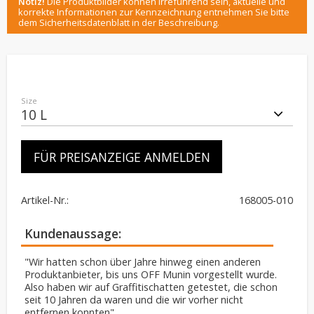
Notiz!
Die Produktbilder können irreführend sein, aktuelle und
korrekte Informationen zur Kennzeichnung entnehmen Sie bitte
dem Sicherheitsdatenblatt in der Beschreibung.
Size
FÜR PREISANZEIGE ANMELDEN
Artikel-Nr.
168005-010
Kundenaussage
"Wir hatten schon über Jahre hinweg einen anderen
Produktanbieter, bis uns OFF Munin vorgestellt wurde.
Also haben wir auf Graffitischatten getestet, die schon
seit 10 Jahren da waren und die wir vorher nicht
entfernen konnten"