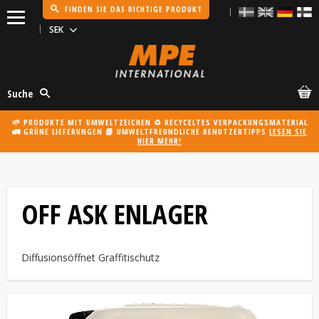
FINDEN SIE DAS RICHTIGE PRODUKT
Menü
Suche
🌱 PRODUKTE MIT UMWELTZEICHEN ♻️ RECYCELTES VERPACKUNGSMATERIAL
🚛 GRÜNE LIEFERUNGEN 📗 UMWELTFREUNDLICHE BENUTZERTIPPS
LESEN SIE
HIER MEHR!
OFF ASK ENLAGER
Diffusionsöffnet Graffitischutz