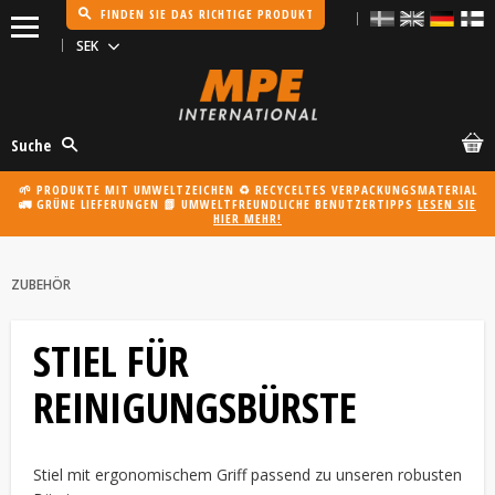
FINDEN SIE DAS RICHTIGE PRODUKT
Menü
Suche
🌱 PRODUKTE MIT UMWELTZEICHEN ♻️ RECYCELTES VERPACKUNGSMATERIAL
🚛 GRÜNE LIEFERUNGEN 📗 UMWELTFREUNDLICHE BENUTZERTIPPS
LESEN SIE
HIER MEHR!
ZUBEHÖR
STIEL FÜR
REINIGUNGSBÜRSTE
Stiel mit ergonomischem Griff passend zu unseren robusten