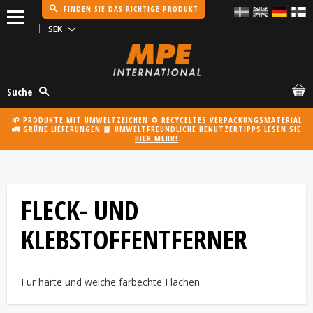
FINDEN SIE DAS RICHTIGE PRODUKT
Menü
Suche
🌱 PRODUKTE MIT UMWELTZEICHEN ♻️ RECYCELTES VERPACKUNGSMATERIAL
🚛 GRÜNE LIEFERUNGEN 📗 UMWELTFREUNDLICHE BENUTZERTIPPS
LESEN SIE
HIER MEHR!
FLECK- UND
KLEBSTOFFENTFERNER
Für harte und weiche farbechte Flächen