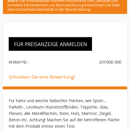
Notiz!
Die Produktbilder können irreführend sein, aktuelle und
korrekte Informationen zur Kennzeichnung entnehmen Sie bitte
dem Sicherheitsdatenblatt in der Beschreibung.
FÜR PREISANZEIGE ANMELDEN
Artikel-Nr.
201006-500
Schreiben Sie eine Bewertung!
Für harte und weiche farbechte Flächen, wie Sport-,
Parkett-, Linoleum-/Kunststoffböden, Teppiche, Glas,
Fliesen, alle Metallflächen, Stein, Holz, Marmor, Ziegel,
Beton etc. Achtung! Machen Sie auf der betroffenen Fläche
mit dem Produkt immer einen Test.