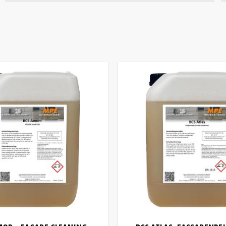
Algen
1
Asphalt- und Teerflecken
1
Entfettung
2
Desinfektion
3
Fette
4
Vogelkot
2
Eingebrannter Ruß
2
Industriereinigung/Entfettung
1