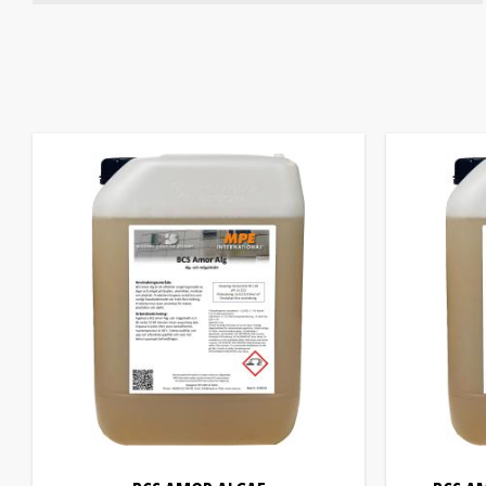
Fassadenreinigung
4
Ytdesinficering
1