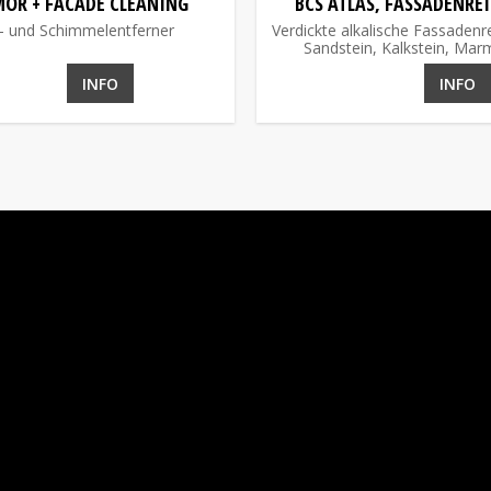
MOR + FACADE CLEANING
BCS ATLAS, FASSADENRE
- und Schimmelentferner
Verdickte alkalische Fassadenr
Sandstein, Kalkstein, Marm
INFO
INFO