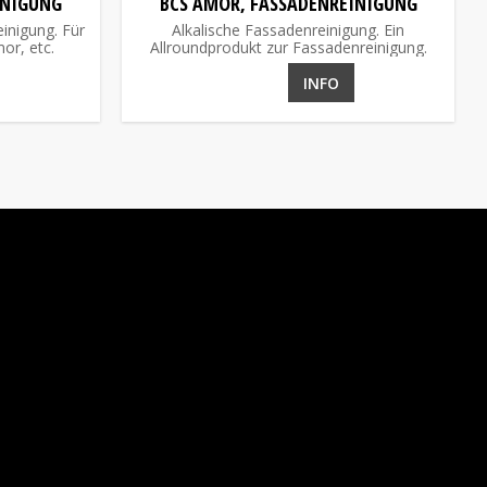
INIGUNG
BCS AMOR, FASSADENREINIGUNG
einigung. Für
Alkalische Fassadenreinigung. Ein
or, etc.
Allroundprodukt zur Fassadenreinigung.
INFO