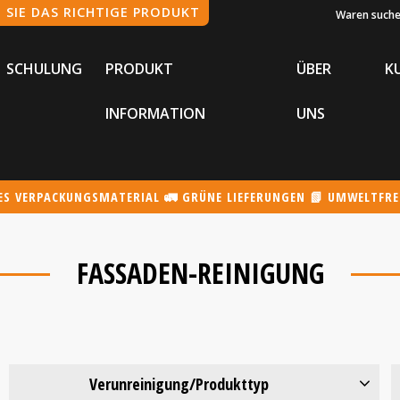
Waren such
SCHULUNG
PRODUKT
ÜBER
K
INFORMATION
UNS
TES VERPACKUNGSMATERIAL 🚛 GRÜNE LIEFERUNGEN 📗 UMWELTFR
FASSADEN-REINIGUNG
Verunreinigung/Produkttyp