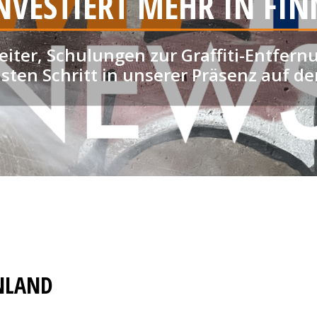
NVESTIERT MEHR IN FI
eiter, Schulungen zur Graffiti-Entfer
ten Schritt in unserer Präsenz auf d
NNLAND