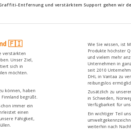
 Graffiti-Entfernung und verstärktem Support gehen wir de
and 🇫🇮
Wie Sie wissen, ist 
Produkte höchster Qu
e verstärkten
und vielem mehr anz
ben. Unser Ziel,
Unternehmen in ganz 
iert sich in
seit 2010 Unternehme
eilen möchten.
DHL in Vantaa zu ver
reibungslos ermöglic
zu können, haben
Zusätzlich zu unsere
 Finnland begrüßt.
in Schweden, Norweg
Verfügbarkeit für un
schon immer ein
rleistet einen
Ein wichtiger Teil un
unsere Fähigkeit,
umweltgekennzeichne
üllen.
weiterhin nach Nachh