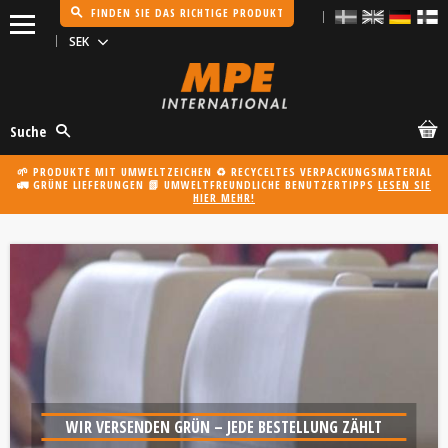
FINDEN SIE DAS RICHTIGE PRODUKT
Menü
Suche
🌱 PRODUKTE MIT UMWELTZEICHEN ♻️ RECYCELTES VERPACKUNGSMATERIAL
🚛 GRÜNE LIEFERUNGEN 📗 UMWELTFREUNDLICHE BENUTZERTIPPS
LESEN SIE
HIER MEHR!
WIR VERSENDEN GRÜN – JEDE BESTELLUNG ZÄHLT