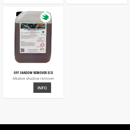
OFF SHADOW REMOVER ECO
Alkaline shadow remover
INFO