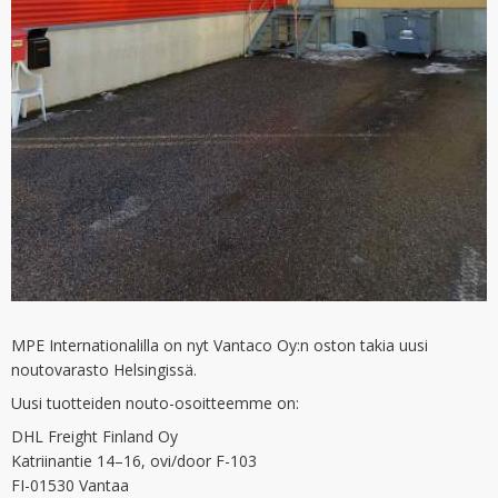
MPE Internationalilla on nyt Vantaco Oy:n oston takia uusi
noutovarasto Helsingissä.
Uusi tuotteiden nouto-osoitteemme on:
DHL Freight Finland Oy
Katriinantie 14–16, ovi/door F-103
FI-01530 Vantaa