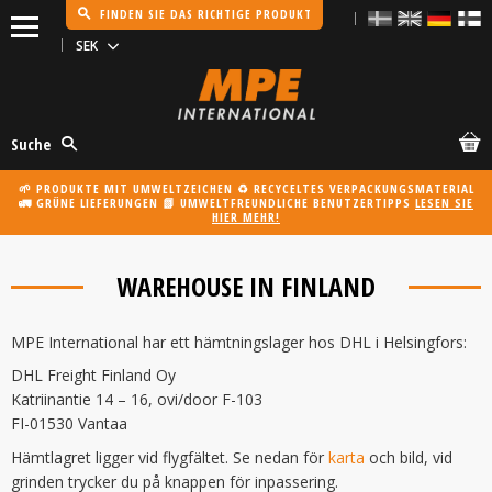
FINDEN SIE DAS RICHTIGE PRODUKT
Menü
Suche
🌱 PRODUKTE MIT UMWELTZEICHEN ♻️ RECYCELTES VERPACKUNGSMATERIAL
🚛 GRÜNE LIEFERUNGEN 📗 UMWELTFREUNDLICHE BENUTZERTIPPS
LESEN SIE
HIER MEHR!
WAREHOUSE IN FINLAND
MPE International har ett hämtningslager hos DHL i Helsingfors:
DHL Freight Finland Oy
Katriinantie 14 – 16, ovi/door F-103
FI-01530 Vantaa
Hämtlagret ligger vid flygfältet. Se nedan för
karta
och bild, vid
grinden trycker du på knappen för inpassering.