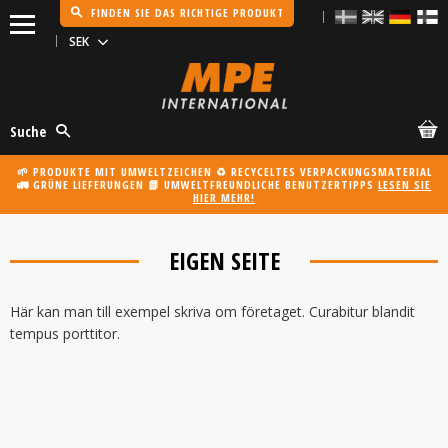
FINDEN SIE DAS RICHTIGE PRODUKT
Menü
Suche
🌱 PRODUKTE MIT UMWELTZEICHEN ♻️ RECYCELTES VERPACKUNGSMATERIAL
🚛 GRÜNE LIEFERUNGEN 📗 UMWELTFREUNDLICHE BENUTZERTIPPS
LESEN SIE
HIER MEHR!
EIGEN SEITE
Här kan man till exempel skriva om företaget. Curabitur blandit
tempus porttitor.